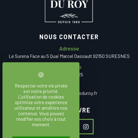
NOUS CONTACTER
Adresse
Le Surena Face au 5 Quai Marcel Dassault 92150 SURESNES
Téléphone
01 47 72 64 25
E-mail
Respecter votre vie privée
est notre priorité.
contact
lesjardinsduroy.fr
L'utilisation de cookies
optimise votre expérience
utilisateur et améliore nos
NOUS SUIVRE
contenus. Vous pouvez
modifier vos choix à tout
moment.